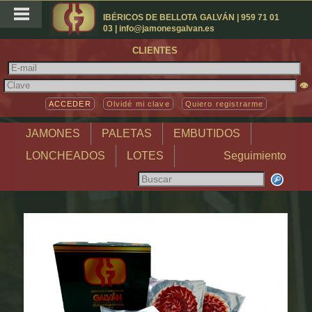
IBÉRICOS DE BELLOTA GALVÁN | 959 71 01
03 | info@jamonesgalvan.es
CLIENTES
👁
Olvidé mi clave
Quiero registrarme
JAMONES
PALETAS
EMBUTIDOS
LONCHEADOS
LOTES
Seguimiento