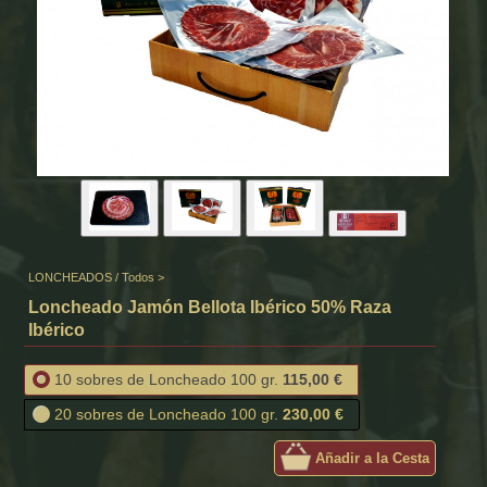
LONCHEADOS
/
Todos
>
Loncheado Jamón Bellota Ibérico 50% Raza
Ibérico
10 sobres de Loncheado 100 gr.
115,00 €
20 sobres de Loncheado 100 gr.
230,00 €