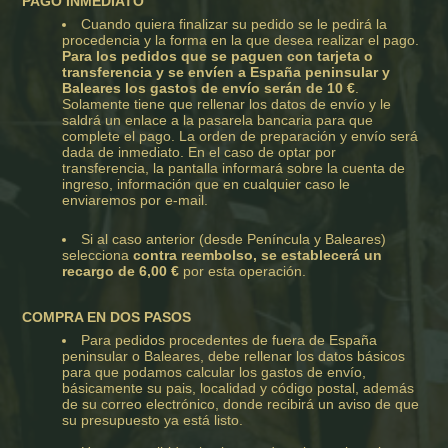
PAGO INMEDIATO
Cuando quiera finalizar su pedido se le pedirá la
procedencia y la forma en la que desea realizar el pago.
Para los pedidos que se paguen con tarjeta o
transferencia y se envíen a España peninsular y
Baleares los gastos de envío serán de 10 €
.
Solamente tiene que rellenar los datos de envío y le
saldrá un enlace a la pasarela bancaria para que
complete el pago. La orden de preparación y envío será
dada de inmediato. En el caso de optar por
transferencia, la pantalla informará sobre la cuenta de
ingreso, información que en cualquier caso le
enviaremos por e-mail.
Si al caso anterior (desde Peníncula y Baleares)
selecciona
contra reembolso, se establecerá un
recargo de 6,00 €
por esta operación.
COMPRA EN DOS PASOS
Para pedidos procedentes de fuera de España
peninsular o Baleares, debe rellenar los datos básicos
para que podamos calcular los gastos de envío,
básicamente su pais, localidad y código postal, además
de su correo electrónico, donde recibirá un aviso de que
su presupuesto ya está listo.