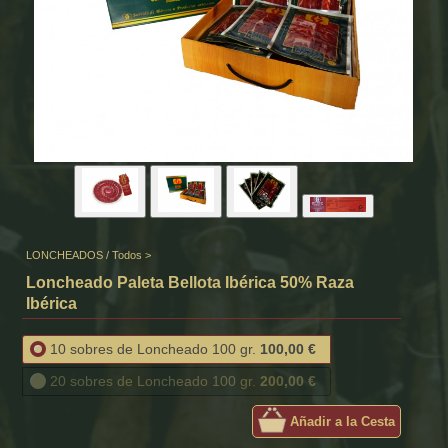
LONCHEADOS
/
Todos
>
Loncheado Paleta Bellota Ibérica 50% Raza
Ibérica
10 sobres de Loncheado 100 gr.
100,00 €
20 sobres de Loncheado 100 gr.
200,00 €