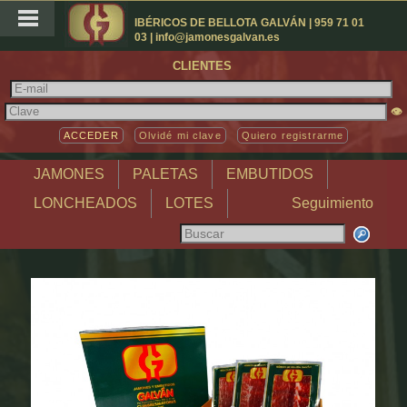
IBÉRICOS DE BELLOTA GALVÁN | 959 71 01
03 | info@jamonesgalvan.es
CLIENTES
👁
Olvidé mi clave
Quiero registrarme
JAMONES
PALETAS
EMBUTIDOS
LONCHEADOS
LOTES
Seguimiento